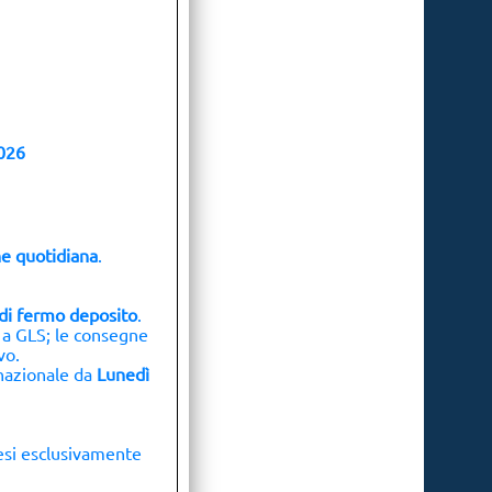
026
e quotidiana
.
o di fermo deposito
.
 a GLS; le consegne
vo.
 nazionale da
Lunedì
pesi esclusivamente