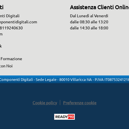
ti
Assistenza Clienti Onli
ti Digitali
Dal Lunedì al Venerdi
ponentidigitali.com
dalle 08:30 alle 13:20
 08119240630
dalle 14:30 alle 18:00
am
e
k
i Formazione
con Noi
Componenti Digitali - Sede Legale - 80010 Villaricca NA - P.IVA IT0875324121
Cookie policy
Preferenze cookie