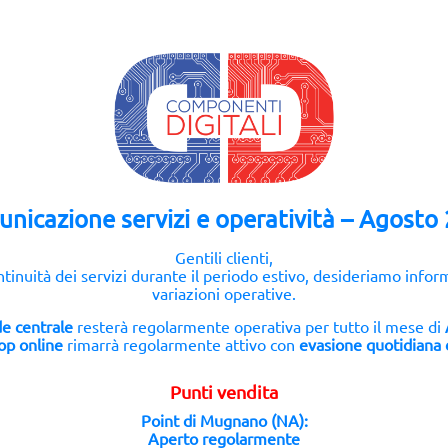
zione 44mm (GPS + Cellular) A2355
ne 44mm (GPS + Cellular) A2157
ne 40mm (GPS + Cellular) A2156
ne 44mm (GPS + Cellular) A2008
ne 40mm (GPS + Cellular) A2007
acquistato questo prodotto, hanno scelto anche questi arti
nicazione servizi e operatività – Agosto
Gentili clienti,
ntinuità dei servizi durante il periodo estivo, desideriamo infor
variazioni operative.
CAMERA
CORONA TASTO LATERALE
e centrale
resterà regolarmente operativa per tutto il mese di
HONE 8
PER APPLE WATCH 40MM /
op online
rimarrà regolarmente attivo con
evasione quotidiana d
44MM SERIE 4 / 5 / 6 (GPS)
€
NERO
1,50
IVA inclusa
Punti vendita
Point di Mugnano (NA):
Aperto regolarmente