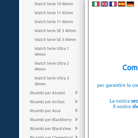
Watch Serie SE 1a Genera
Watch Serie 10 46mm
Watch Serie 5a Generazio
Watch Serie 11 42mm
Watch Serie 5a Generazio
Watch Serie 4a Generazio
Watch Serie 11 46mm
Watch Serie 4a Generazio
Watch Serie SE 3 40mm
I clienti che hanno 
Watch Serie SE 3 44mm
Watch Serie Ultra 1
49mm
Watch Serie Ultra 2
Comu
49mm
Watch Serie Ultra 3
49mm
per garantire la co
Ricambi per Alcatel
SUPPORTO FOTO
La nostra
sed
Ricambi per Archos
SENSORE PER IP
Il nostro
sh
PLUS
Ricambi per Asus
€
0,50
IVA inclusa
Ricambi per Blackberry
Ricambi per BlackView
Ricambi per Clementoni