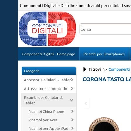
Componenti Digitali - Distribuzione ricambi per cellulari sm
Componenti Digitali - Home page
Ricambi per Smartphones
Ti trovi in
Componenti D
Categorie
CORONA TASTO LAT
Accessori Cellulari & Tablet
Attrezzature Laboratorio
Ricambi per Cellulari &
Tablet
Ricambi China-Phone
Ricambi per Acer
Ricambi per Apple iPad