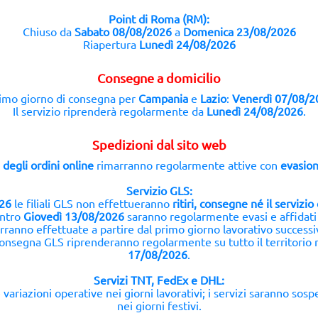
Point di Roma (RM):
Chiuso da
Sabato 08/08/2026
a
Domenica 23/08/2026
Riapertura
Lunedì 24/08/2026
Consegne a domicilio
imo giorno di consegna per
Campania
e
Lazio
:
Venerdì 07/08/2
Il servizio riprenderà regolarmente da
Lunedì 24/08/2026
.
Spedizioni dal sito web
 degli ordini online
rimarranno regolarmente attive con
evasion
Servizio GLS:
26
le filiali GLS non effettueranno
ritiri, consegne né il servizi
entro
Giovedì 13/08/2026
saranno regolarmente evasi e affidati
rranno effettuate a partire dal primo giorno lavorativo successi
 e consegna GLS riprenderanno regolarmente su tutto il territorio
17/08/2026
.
Servizi TNT, FedEx e DHL:
variazioni operative nei giorni lavorativi; i servizi saranno sos
nei giorni festivi.