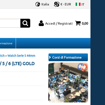
Italia
€ - EUR
IT
Accedi / Registrati
0,00
à registrato
Sono un nuovo cliente
'ordine inserisci il
Se non sei ancora registrato sul
Formazione
 la password e poi
nostro sito clicca sul pulsante
ulsante "Accedi"
"Registrati"
tch
Watch Serie 5 44mm
Corsi di Formazione
-mail:
 / 6 (LTE) GOLD
ssword:
a
 la password?