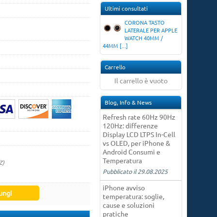
Ultimi consultati
CORONA TASTO
LATERALE PER APPLE
WATCH 40MM /
44MM [...]
Carrello
Il carrello è vuoto
Blog, Info & News
Refresh rate 60Hz 90Hz
120Hz: differenze
Display LCD LTPS In-Cell
vs OLED, per iPhone &
Android Consumi e
Temperatura
Z)
Pubblicato il 29.08.2025
iPhone avviso
temperatura: soglie,
cause e soluzioni
pratiche