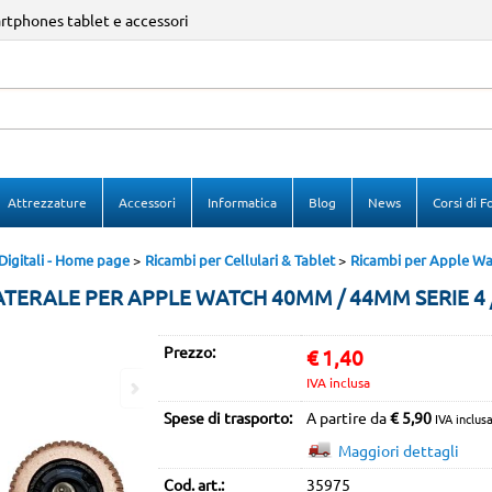
artphones tablet e accessori
Sono gi
Per completare l
Attrezzature
Accessori
Informatica
Blog
News
Corsi di 
nome utente e
clicca sul p
igitali - Home page
Ricambi per Cellulari & Tablet
Ricambi per Apple Wa
E
ERALE PER APPLE WATCH 40MM / 44MM SERIE 4 / 5
Pa
Prezzo:
€
1,40
IVA inclusa
Spese di trasporto:
A partire da
€ 5,90
IVA inclus
Hai perso
Maggiori dettagli
Cod. art.:
35975