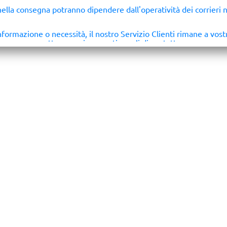
 nella consegna potranno dipendere dall'operatività dei corrieri n
informazione o necessità, il nostro Servizio Clienti rimane a vost
attraverso i consueti canali di contatto.
Grazie per la fiducia e…
buone vacanze!
Il Team di
Componenti Digitali