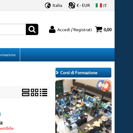
Italia
€ - EUR
IT
Accedi / Registrati
0,00
à registrato
Sono un nuovo cliente
'ordine inserisci il
Se non sei ancora registrato sul
Formazione
 la password e poi
nostro sito clicca sul pulsante
ulsante "Accedi"
"Registrati"
Corsi di Formazione
-mail:
ssword:
I
 la password?
tà:
onibile