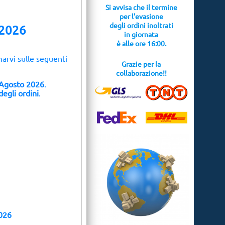
Si avvisa che il termine
ncipale (HQ) (1 PZ)
per l'evasione
o (1 PZ)
degli ordini inoltrati
 2026
in giornata
è
alle ore 16:00.
marvi sulle seguenti
Grazie per la
collaborazione!!
Agosto 2026
.
egli ordini
.
026