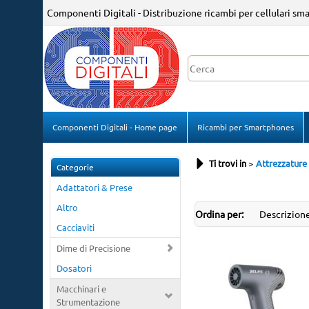
Componenti Digitali - Distribuzione ricambi per cellulari sm
Componenti Digitali - Home page
Ricambi per Smartphones
Ti trovi in
Attrezzature
Categorie
Adattatori & Prese
Altro
Ordina per:
Cacciaviti
Dime di Precisione
Dosatori
Macchinari e
Strumentazione