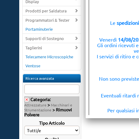
Display
Prodotti per Saldatura
Programmatori & Tester
Le
spedizioni
Portaminuterie
Supporti di Sostegno
Venerdì
14/08/20
Gli ordini ricevuti 
Taglierini
ve
I servizi di ritiro
Telecamere Microscopiche
Ventose
Non sono previste 
Ricerca avanzata
Eventuali ritardi
Categoria:
>
Attrezzature
Macchinari e
> Rimuovi
Per qualsiasi 
Strumentazione
Polvere
Tipo Articolo