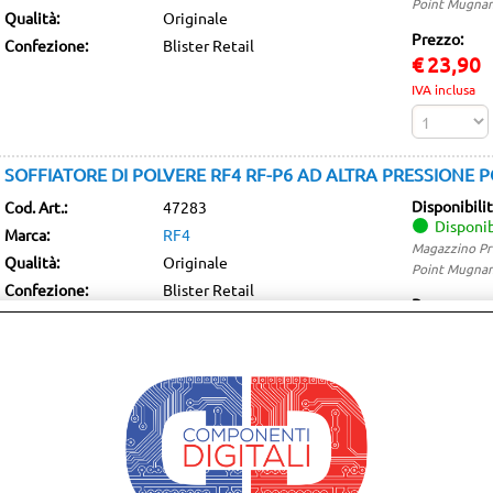
Point Mugnan
Qualità:
Originale
Prezzo:
Confezione:
Blister Retail
€
23,90
IVA inclusa
SOFFIATORE DI POLVERE RF4 RF-P6 AD ALTRA PRESSIONE P
Disponibili
Cod. Art.:
47283
Disponib
Marca:
RF4
Magazzino Pri
Qualità:
Originale
Point Mugnan
Confezione:
Blister Retail
Prezzo:
€
14,90
IVA inclusa
SOFFIATORE DI POLVERE YCS 30M POWER FAN PORTATILE
Disponibili
Cod. Art.:
44339
Disponib