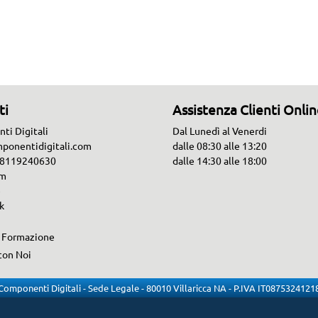
ti
Assistenza Clienti Onli
ti Digitali
Dal Lunedì al Venerdi
ponentidigitali.com
dalle 08:30 alle 13:20
 08119240630
dalle 14:30 alle 18:00
am
e
k
i Formazione
con Noi
Componenti Digitali - Sede Legale - 80010 Villaricca NA - P.IVA IT0875324121