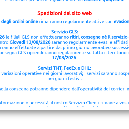
Spedizioni dal sito web
 degli ordini online
rimarranno regolarmente attive con
evasion
Servizio GLS:
26
le filiali GLS non effettueranno
ritiri, consegne né il servizi
entro
Giovedì 13/08/2026
saranno regolarmente evasi e affidati
rranno effettuate a partire dal primo giorno lavorativo successi
 e consegna GLS riprenderanno regolarmente su tutto il territorio
17/08/2026
.
Servizi TNT, FedEx e DHL:
variazioni operative nei giorni lavorativi; i servizi saranno sos
nei giorni festivi.
 nella consegna potranno dipendere dall'operatività dei corrieri n
informazione o necessità, il nostro Servizio Clienti rimane a vost
attraverso i consueti canali di contatto.
Grazie per la fiducia e…
buone vacanze!
Il Team di
Componenti Digitali