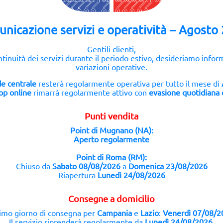
Marca:
YCS
Magazzino Pri
Qualità:
Originale
Point Mugnan
nicazione servizi e operatività – Agosto
Confezione:
Blister Retail
Prezzo:
€
26,35
Gentili clienti,
ntinuità dei servizi durante il periodo estivo, desideriamo infor
IVA inclusa
variazioni operative.
e centrale
resterà regolarmente operativa per tutto il mese di
op online
rimarrà regolarmente attivo con
evasione quotidiana d
3 risultati trovati (25 per pagina - 1 in totale)
Punti vendita
Point di Mugnano (NA):
Aperto regolarmente
Point di Roma (RM):
Chiuso da
Sabato 08/08/2026
a
Domenica 23/08/2026
Riapertura
Lunedì 24/08/2026
Consegne a domicilio
imo giorno di consegna per
Campania
e
Lazio
:
Venerdì 07/08/2
Il servizio riprenderà regolarmente da
Lunedì 24/08/2026
.