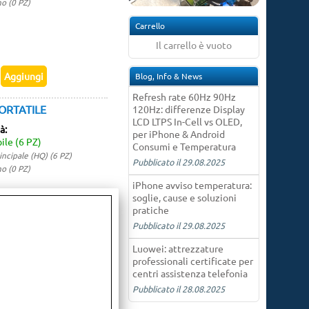
o (0 PZ)
Carrello
Il carrello è vuoto
Blog, Info & News
Refresh rate 60Hz 90Hz
ORTATILE
120Hz: differenze Display
LCD LTPS In-Cell vs OLED,
tà:
per iPhone & Android
ile (6 PZ)
Consumi e Temperatura
ncipale (HQ) (6 PZ)
Pubblicato il 29.08.2025
o (0 PZ)
iPhone avviso temperatura:
soglie, cause e soluzioni
pratiche
Pubblicato il 29.08.2025
Luowei: attrezzature
professionali certificate per
centri assistenza telefonia
Pubblicato il 28.08.2025
tà:
ile (2 PZ)