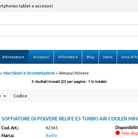
artphones tablet e accessori
Sono gi
Per completare l
Attrezzature
Accessori
Informatica
Blog
News
Corsi di 
nome utente e
clicca sul p
Macchinari e Strumentazione
Rimuovi Polvere
E
3 risultati trovati (25 per pagina - 1 in totale)
Pa
SOFFIATORE DI POLVERE RELIFE E3 TURBO AIR COOLER MIN
Hai perso
Disponibili
Cod. Art.:
42365
Non disp
Marca:
Relife