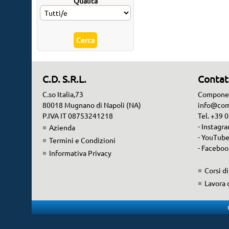
Qualità
C.D. S.R.L.
Contat
C.so Italia,73
Componen
80018 Mugnano di Napoli (NA)
info@com
P.IVA IT 08753241218
Tel. +39
- Instagr
Azienda
- YouTub
Termini e Condizioni
- Faceboo
Informativa Privacy
Corsi d
Lavora 