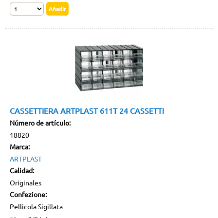
Gracias por su confianza y…
¡felices vacaciones!
El equipo de
Componenti Digitali
CASSETTIERA ARTPLAST 611T 24 CASSETTI
Número de artículo:
18820
Marca:
ARTPLAST
Calidad:
Originales
Confezione:
Pellicola Sigillata