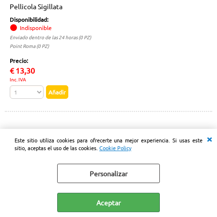
Pellicola Sigillata
Disponibilidad:
Indisponible
Enviado dentro de las 24 horas (0 PZ)
Point Roma (0 PZ)
Precio:
€
13,30
Inc. IVA
Este sitio utiliza cookies para ofrecerte una mejor experiencia. Si usas este
sitio, aceptas el uso de las cookies.
Cookie Policy
Personalizar
CASSETTIERA ARTPLAST 905 LINEA VARIOBOX 3
CASSETTI
Aceptar
Número de artículo: