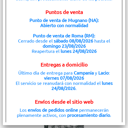
ARTPLAST
Puntos de venta
Calidad:
Originales
Punto de venta de Mugnano (NA):
Abierto con normalidad
Confezione:
Pellicola Sigillata
Punto de venta de Roma (RM):
Cerrado desde el
sábado 08/08/2026
hasta el
Disponibilidad:
domingo 23/08/2026
Disponible (8 PZ)
Reapertura el
lunes 24/08/2026
Magazzino Principale (HQ) (8 PZ)
Enviado dentro de las 24 horas (0 PZ)
Point Roma (0 PZ)
Entregas a domicilio
Precio:
Último día de entrega para
Campania
y
Lacio
:
€
12,10
viernes 07/08/2026
Inc. IVA
El servicio se reanudará con normalidad el
lunes
24/08/2026
.
Envíos desde el sitio web
Los
envíos de pedidos online
permanecerán
plenamente activos, con
procesamiento diario
.
Servicio GLS: