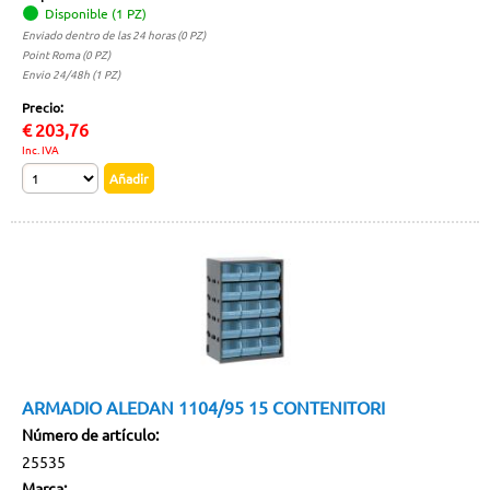
Disponible (1 PZ)
Enviado dentro de las 24 horas (0 PZ)
Point Roma (0 PZ)
Envio 24/48h (1 PZ)
Precio:
€
203,76
Inc. IVA
ARMADIO ALEDAN 1104/95 15 CONTENITORI
Número de artículo:
25535
Marca: