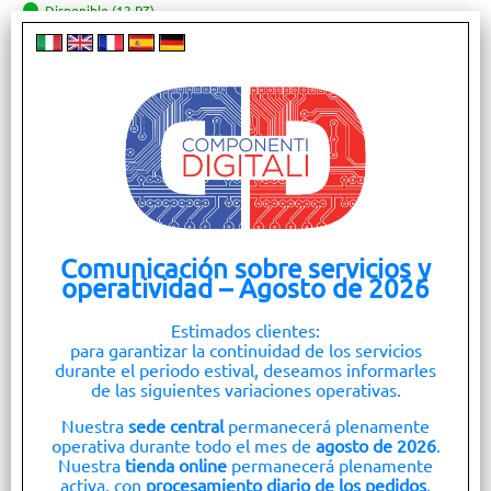
Disponible (12 PZ)
Magazzino Principale (HQ) (8 PZ)
Enviado dentro de las 24 horas (3 PZ)
Point Roma (1 PZ)
Precio:
€
13,65
Inc. IVA
Comunicación sobre servicios y
operatividad – Agosto de 2026
Estimados clientes:
para garantizar la continuidad de los servicios
durante el periodo estival, deseamos informarles
de las siguientes variaciones operativas.
CASSETTIERA ARTPLAST 514T 4 CASSETTI
Nuestra
sede central
permanecerá plenamente
Número de artículo:
operativa durante todo el mes de
agosto de 2026
.
2113
Nuestra
tienda online
permanecerá plenamente
activa, con
procesamiento diario de los pedidos
.
Marca: