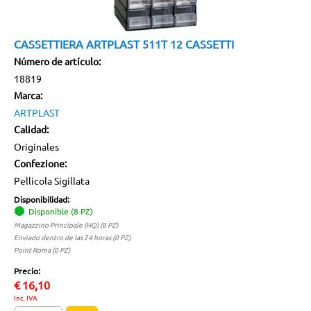
CASSETTIERA ARTPLAST 511T 12 CASSETTI
Número de artículo:
18819
Marca:
ARTPLAST
Calidad:
Originales
Confezione:
Pellicola Sigillata
Disponibilidad:
Disponible (8 PZ)
Magazzino Principale (HQ) (8 PZ)
Enviado dentro de las 24 horas (0 PZ)
Point Roma (0 PZ)
Precio:
€
16,10
Inc. IVA