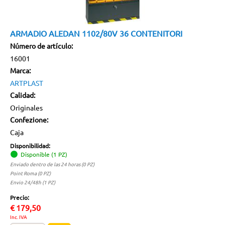
ARMADIO ALEDAN 1102/80V 36 CONTENITORI
Número de artículo:
16001
Marca:
ARTPLAST
Calidad:
Originales
Confezione:
Caja
Disponibilidad:
Disponible (1 PZ)
Enviado dentro de las 24 horas (0 PZ)
Point Roma (0 PZ)
Envio 24/48h (1 PZ)
Precio:
€
179,50
Inc. IVA