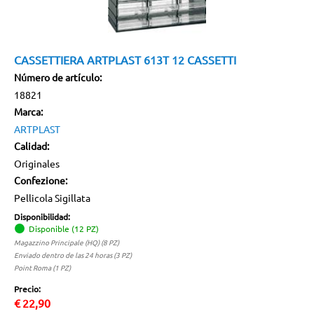
CASSETTIERA ARTPLAST 613T 12 CASSETTI
Número de artículo:
18821
Marca:
ARTPLAST
Calidad:
Originales
Confezione:
Pellicola Sigillata
Disponibilidad:
Disponible (12 PZ)
Magazzino Principale (HQ) (8 PZ)
Enviado dentro de las 24 horas (3 PZ)
Point Roma (1 PZ)
Precio:
€
22,90