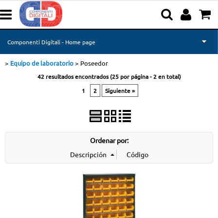
Componenti Digitali - Home page
Equipo de laboratorio
Poseedor
Categoría:
Repuestos para smartphones
>
> Poseedor
Componenti Digitali - Home page
Equipo de laboratorio
42 resultados encontrados (
25
por página -
2
en total)
1
2
Siguiente »
Equipo
Marca Comp.
Accesorios
Tipo Articolo
Ordenar por:
Computacional
Calidad
Blog
News
Cursos de formación