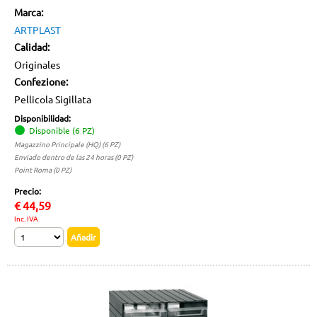
Marca:
ARTPLAST
Calidad:
Originales
Confezione:
Pellicola Sigillata
Disponibilidad:
Disponible (6 PZ)
Magazzino Principale (HQ) (6 PZ)
Enviado dentro de las 24 horas (0 PZ)
Point Roma (0 PZ)
Precio:
€
44,59
Inc. IVA