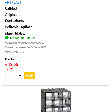
ARTPLAST
Calidad:
Originales
Confezione:
Pellicola Sigillata
Disponibilidad:
Disponible (10 PZ)
Magazzino Principale (HQ) (10 PZ)
Enviado dentro de las 24 horas (0 PZ)
Point Roma (0 PZ)
Precio:
€
18,06
Inc. IVA