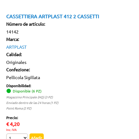
CASSETTIERA ARTPLAST 412 2 CASSETTI
Número de artículo:
14142
Marca:
ARTPLAST
Calidad:
Originales
Confezione:
Pellicola Sigillata
Disponibilidad:
Disponible (6 PZ)
Magazzino Principale (HQ) (3 PZ)
Enviado dentro de las 24 horas (1 PZ)
Point Roma (2 PZ)
Precio:
€
4,20
Inc. IVA